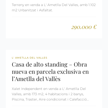
Terreny en venda a L' Ametlla Del Valles, amb 1.102
m2 Urbanitzat i Asfaltat.
290.000 €
REF: 2495
L' AMETLLA DEL VALLES
Casa de alto standing – Obra
nueva en parcela exclusiva en
l’Ametlla del Vallès
Xalet Independent en venda a L' Ametlla Del
Valles, amb 173 m2, 4 habitacions i 2 banys,
Piscina, Traster, Aire condicionat i Calefacció
Aerotermia.