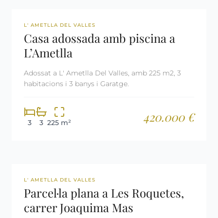
REF: 3023
L' AMETLLA DEL VALLES
Casa adossada amb piscina a
L’Ametlla
Adossat a L' Ametlla Del Valles, amb 225 m2, 3
habitacions i 3 banys i Garatge.
420.000 €
3
3
225 m²
REF: 2449
L' AMETLLA DEL VALLES
Parcel·la plana a Les Roquetes,
carrer Joaquima Mas