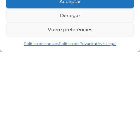
Acceptar
Denegar
Vuere preferències
Política de cookies
Política de Privacitat
Avís Legal
Líders en el mercat immobiliari de la Costa
Brava des de 1960. Excel·lència, discreció i
servei personalitzat.