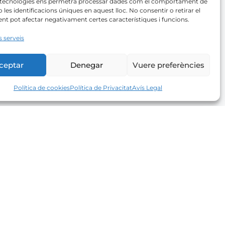
 tecnologies ens permetrà processar dades com el comportament de
 les identificacions úniques en aquest lloc. No consentir o retirar el
t pot afectar negativament certes característiques i funcions.
s serveis
ceptar
Denegar
Vuere preferències
Política de cookies
Política de Privacitat
Avís Legal
Newsletter
Rep la nostra selecció privada de noves
propietats.