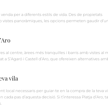
 venda per a diferents estils de vida. Des de propietats
mb vistes panoràmiques, les opcions permeten gaudir d’u
’Aro
 al centre, àrees més tranquil·les i barris amb vistes al 
t a S’Agaró i Castell d’Aro, que ofereixen alternatives am
va vila
t local necessaris per guiar-te en la compra de la teva vi
n cada pas d’aquesta decisió. Si t’interessa Platja d’Aro,
.