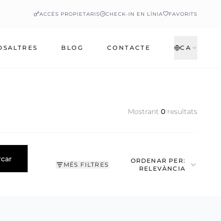
ACCÉS PROPIETARIS
CHECK-IN EN LÍNIA
FAVORITS
OSALTRES
BLOG
CONTACTE
CA
Mostrant
0
resultats
rcar
ORDENAR PER:
MÉS FILTRES
RELEVÀNCIA