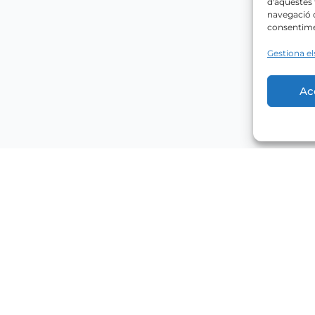
d'aquestes
navegació o
consentimen
Gestiona el
Ac
Explorar
VENDA
, 17212 Tamariu
LLOGUER
0 016
SERVEIS