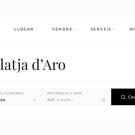
LLOGAR
VENDRE
SERVEIS
N
latja d’Aro
US D'IMMOBLE
REFERÈNCIA O NOM
Ce
les