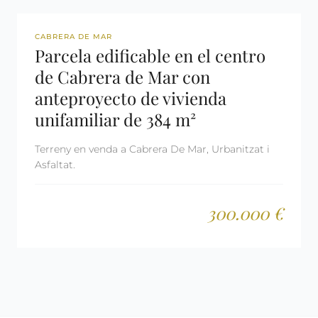
REF: 2681
CABRERA DE MAR
Parcela edificable en el centro
de Cabrera de Mar con
anteproyecto de vivienda
unifamiliar de 384 m²
Terreny en venda a Cabrera De Mar, Urbanitzat i
Asfaltat.
300.000 €