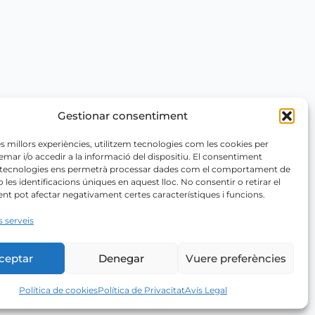
Gestionar consentiment
les millors experiències, utilitzem tecnologies com les cookies per
r i/o accedir a la informació del dispositiu. El consentiment
 tecnologies ens permetrà processar dades com el comportament de
 les identificacions úniques en aquest lloc. No consentir o retirar el
t pot afectar negativament certes característiques i funcions.
s serveis
ceptar
Denegar
Vuere preferències
Política de cookies
Política de Privacitat
Avís Legal