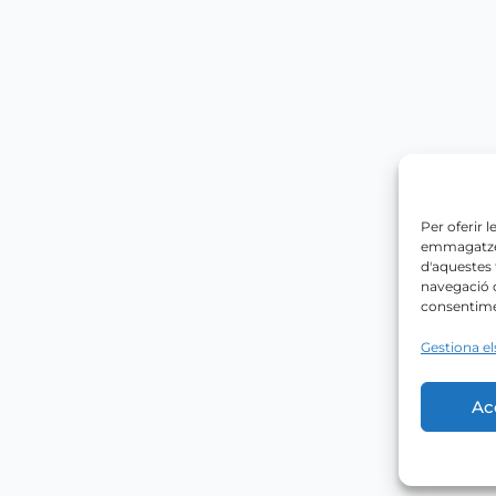
Per oferir 
emmagatzema
d'aquestes
navegació o
consentimen
Gestiona el
Ac