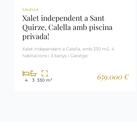
REF: 2869
CALELLA
Xalet independent a Sant
Quirze, Calella amb piscina
privada!
Xalet Independent a Calella, amb 330 m2, 4
habitacions i 3 banys i Garatge.
659.000 €
4
3
330 m²