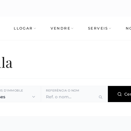
LLOGAR
VENDRE
SERVEIS
N
lla
US D'IMMOBLE
REFERÈNCIA O NOM
Ce
ses