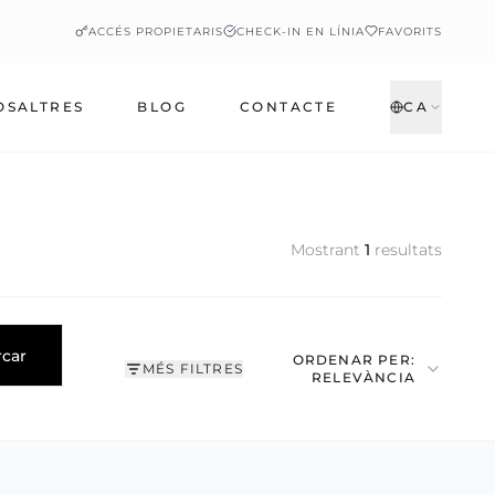
ACCÉS PROPIETARIS
CHECK-IN EN LÍNIA
FAVORITS
OSALTRES
BLOG
CONTACTE
CA
Mostrant
1
resultats
rcar
ORDENAR PER:
MÉS FILTRES
RELEVÀNCIA