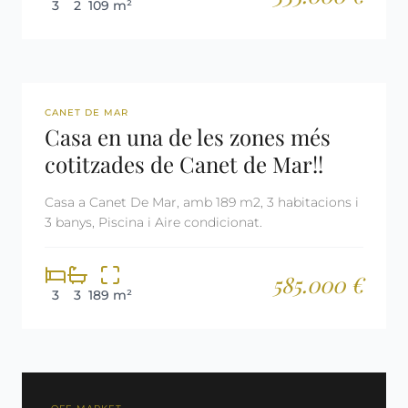
3
2
109 m²
REF: 3032
CANET DE MAR
Casa en una de les zones més
cotitzades de Canet de Mar!!
Casa a Canet De Mar, amb 189 m2, 3 habitacions i
3 banys, Piscina i Aire condicionat.
585.000 €
3
3
189 m²