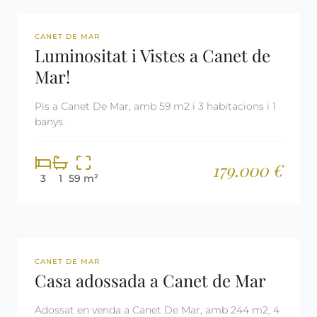
REF: 2961
CANET DE MAR
Luminositat i Vistes a Canet de
Mar!
Pis a Canet De Mar, amb 59 m2 i 3 habitacions i 1
banys.
179.000 €
3
1
59 m²
REF: 3018
CANET DE MAR
Casa adossada a Canet de Mar
Adossat en venda a Canet De Mar, amb 244 m2, 4