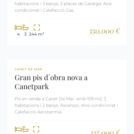
habitacions i 3 banys, 3 places de Garatge, Aire
condicionat i Calefacció Gas.
550.000 €
4
3
244 m²
REF: 3114
CANET DE MAR
Gran pis d´obra nova a
Canetpark
Pis en venda a Canet De Mar, amb 109 m2, 3
habitacions i 2 banys, Ascensor, Aire condicionat i
Calefacció Aerotermia.
335.000 €