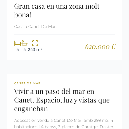
Gran casa en una zona molt
bona!
Casa a Canet De Mar.
620.000 €
4
4
243 m²
REF: 2604
CANET DE MAR
Vivir a un paso del mar en
Canet. Espacio, luz y vistas que
enganchan
Adossat en venda a Canet De Mar, amb 299 m2, 4
habitacions i 4 banys, 3 places de Garatge, Traster,