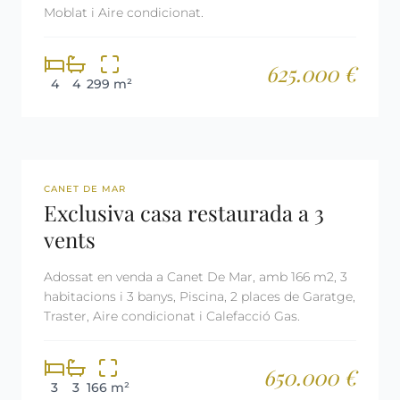
Moblat i Aire condicionat.
625.000 €
4
4
299 m²
REF: 2787
CANET DE MAR
Exclusiva casa restaurada a 3
vents
Adossat en venda a Canet De Mar, amb 166 m2, 3
habitacions i 3 banys, Piscina, 2 places de Garatge,
Traster, Aire condicionat i Calefacció Gas.
650.000 €
3
3
166 m²