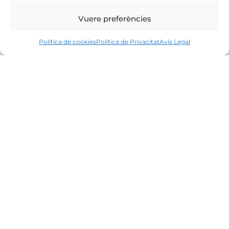
Vuere preferències
Política de cookies
Política de Privacitat
Avís Legal
Líders en el mercat immobiliari de la Costa
Brava des de 1960. Excel·lència, discreció i
servei personalitzat.
Oficines