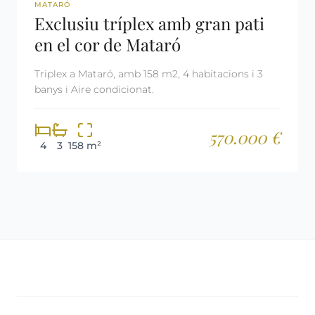
REF: 2914
MATARÓ
Exclusiu tríplex amb gran pati
en el cor de Mataró
Triplex a Mataró, amb 158 m2, 4 habitacions i 3
banys i Aire condicionat.
570.000 €
4
3
158 m²