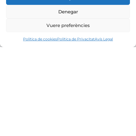
Denegar
Vuere preferències
Política de cookies
Política de Privacitat
Avís Legal
Líders en el mercat immobiliari de la Costa
Brava des de 1960. Excel·lència, discreció i
servei personalitzat.