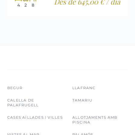
Des de 645,00 € / dia
4
2
8
BEGUR
LLAFRANC
CALELLA DE
TAMARIU
PALAFRUGELL
CASES AÏLLADES I VIL·LES
ALLOTJAMENTS AMB
PISCINA
VISTES AL MAR
PALAMÓS