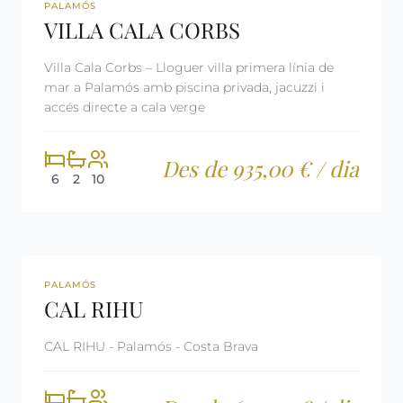
REF: CM2394
LLICÈNCIA TURÍSTICA
PALAMÓS
VILLA CALA CORBS
Villa Cala Corbs – Lloguer villa primera línia de
mar a Palamós amb piscina privada, jacuzzi i
accés directe a cala verge
Des de 935,00 € / dia
6
2
10
REF: CM2395
LAST MINUTE
PALAMÓS
CAL RIHU
LLICÈNCIA TURÍSTICA
CAL RIHU - Palamós - Costa Brava